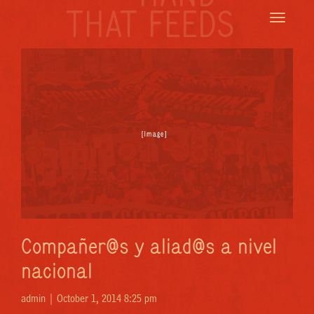
THAT FEEDS
Toggle
navigatio
Compañer@s y aliad@s a nivel
nacional
admin |
October 1, 2014 8:25 pm